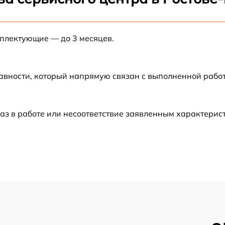
от 60 мин
мплектующие — до 3 месяцев.
от 60 мин
от 60 мин
авности, который напрямую связан с выполненной рабо
от 60 мин
аз в работе или несоответствие заявленным характери
от 60 мин
от 60 мин