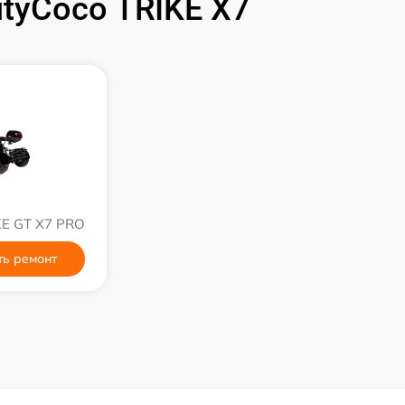
tyCoco TRIKE X7
KE GT X7 PRO
ть ремонт