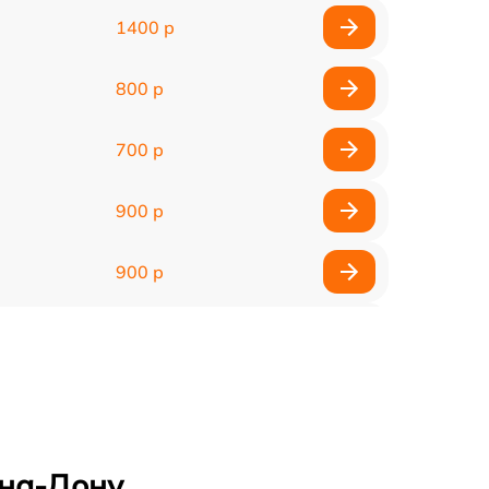
1400 р
800 р
700 р
900 р
900 р
2000 р
400 р
500 р
-на-Дону