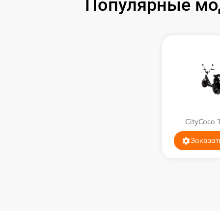
Популярные мод
CityCoco 
Заказат