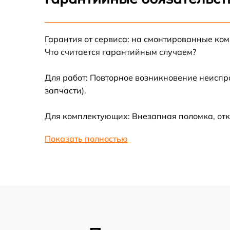
Замена корпуса
Ремонт платы управления
Гарантия от сервиса: на смонтированные ко
(восстановление)
Что считается гарантийным случаем?
Гидроизоляция
Для работ: Повторное возникновение неиспр
запчасти).
Замена подсветки
Для комплектующих: Внезапная поломка, отк
Восстановление после попадания влаги
Показать полностью
Замена элемента освещения