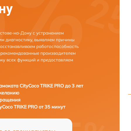
ну
остове-на-Дону с устранением
м диагностику, выявляем причины
восстанавливаем работоспособность
и рекомендованные производителем
рку всех функций и предоставляем
амоката CityCoco TRIKE PRO до 3 лет
 желанию
бращения
yCoco TRIKE PRO от 35 минут