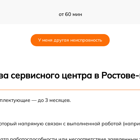
от 60 мин
от 60 мин
У меня другая неисправность
от 60 мин
от 60 мин
ва сервисного центра в Ростове
от 60 мин
мплектующие — до 3 месяцев.
от 60 мин
от 60 мин
который напрямую связан с выполненной работой (напри
от 60 мин
ата работоспособности или несоответствие заявленным