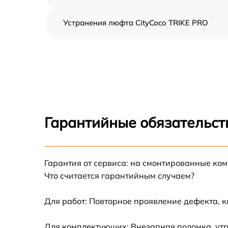
Устранения люфта CityCoco TRIKE PRO
Замена резины CityCoco TRIKE PRO
Апгрейд CityCoco TRIKE PRO
Восстановление разъемов питания CityCoco
TRIKE PRO
Гарантийные обязательст
Замена аккумулятора CityCoco TRIKE PRO
Гарантия от сервиса: на смонтированные ко
Замена корпуса CityCoco TRIKE PRO
Что считается гарантийным случаем?
Ремонт платы управления (восстановление)
CityCoco TRIKE PRO
Для работ: Повторное проявление дефекта, 
Гидроизоляция CityCoco TRIKE PRO
Для комплектующих: Внезапная поломка, утр